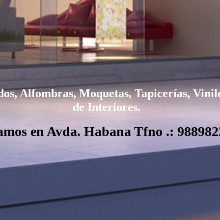
dos, Alfombras, Moquetas, Tapicerías, Vini
de Interiores.
amos en Avda. Habana Tfno .: 988982